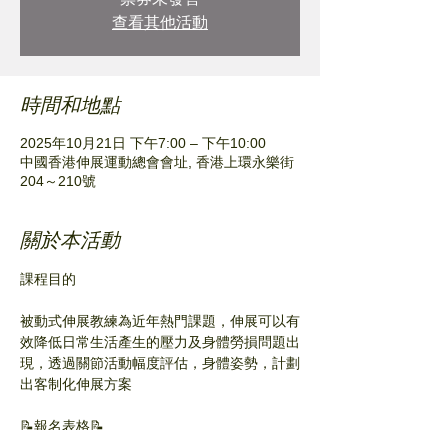
查看其他活動
時間和地點
2025年10月21日 下午7:00 – 下午10:00
中國香港伸展運動總會會址, 香港上環永樂街
204～210號
關於本活動
課程目的
被動式伸展教練為近年熱門課題​，伸展可以有
效降低日常生活產生的壓力及身體勞損問題出
現，透過關節活動幅度評估，身體姿勢，計劃
出客制化伸展方案
📝報名表格📝
https://forms.gle/hEjKfiybX4pikQps5