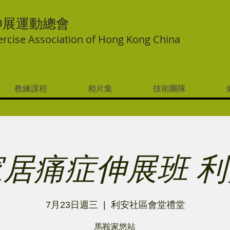
伸展運動總會
ercise Association of Hong Kong China
教練課程
相片集
技術團隊
家居痛症伸展班 利
7月23日週三
  |  
利安社區會堂禮堂
馬鞍家悠站