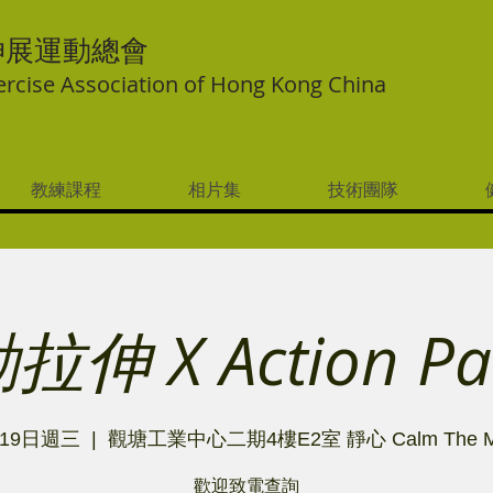
伸展運動總會
ercise Association of Hong Kong China
教練課程
相片集
技術團隊
拉伸 X Action Pa
19日週三
  |  
觀塘工業中心二期4樓E2室 靜心 Calm The M
歡迎致電查詢