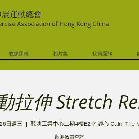
伸展運動總會
ercise Association of Hong Kong China
教練課程
相片集
技術團隊
拉伸 Stretch Rel
26日週三
  |  
觀塘工業中心二期4樓E2室 靜心 Calm The M
歡迎致電查詢