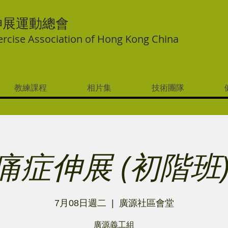
伸展運動總會
ercise Association of Hong Kong China
教練課程
相片集
技術團隊
痛症伸展 (初階班)
7月08日週二
  |  
廣源社區會堂
廣源義工組