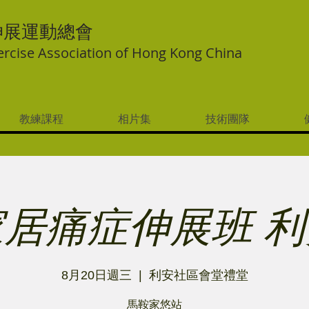
伸展運動總會
ercise Association of Hong Kong China
教練課程
相片集
技術團隊
家居痛症伸展班 利
8月20日週三
  |  
利安社區會堂禮堂
馬鞍家悠站